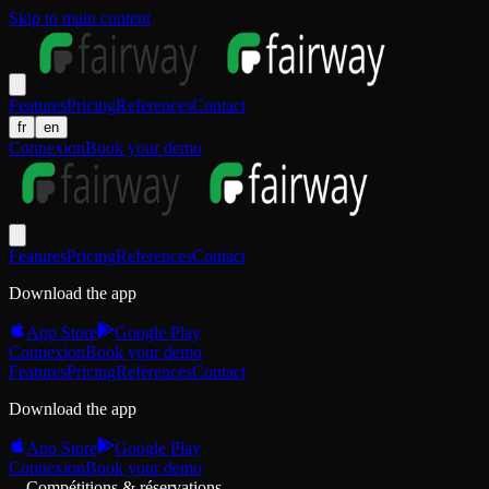
Skip to main content
Features
Pricing
References
Contact
fr
en
Connexion
Book your demo
Features
Pricing
References
Contact
Download the app
App Store
Google Play
Connexion
Book your demo
Features
Pricing
References
Contact
Download the app
App Store
Google Play
Connexion
Book your demo
Compétitions & réservations