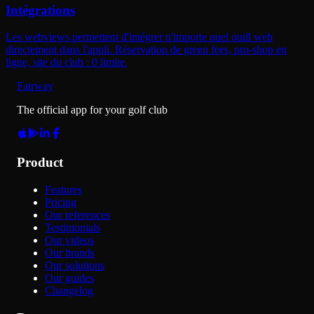
Intégrations
Les webviews permettent d'intégrer n'importe quel outil web
directement dans l'appli. Réservation de green fees, pro-shop en
ligne, site du club : 0 limite.
Fairway
The official app for your golf club
Product
Features
Pricing
Our references
Testimonials
Our videos
Our brands
Our solutions
Our guides
Changelog