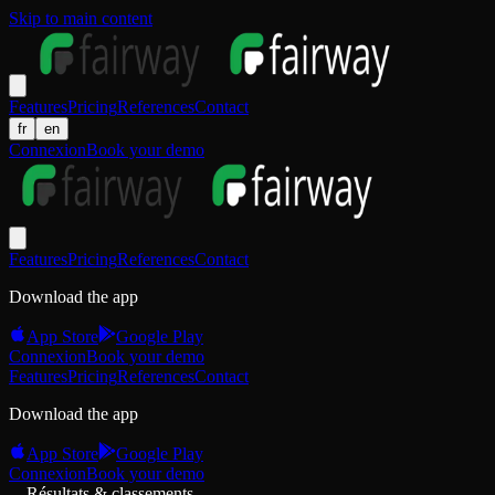
Skip to main content
Features
Pricing
References
Contact
fr
en
Connexion
Book your demo
Features
Pricing
References
Contact
Download the app
App Store
Google Play
Connexion
Book your demo
Features
Pricing
References
Contact
Download the app
App Store
Google Play
Connexion
Book your demo
Résultats & classements