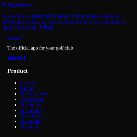
Intégrations
Les webviews permettent d'intégrer n'importe quel outil web
directement dans l'appli. Réservation de green fees, pro-shop en
ligne, site du club : 0 limite.
Fairway
The official app for your golf club
Product
Features
Pricing
Our references
Testimonials
Our videos
Our brands
Our solutions
Our guides
Changelog