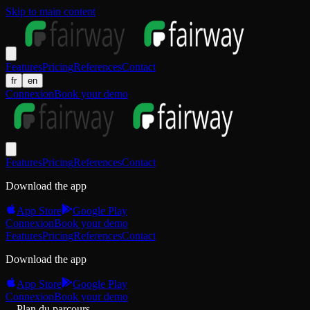
Skip to main content
Features
Pricing
References
Contact
fr
en
Connexion
Book your demo
Features
Pricing
References
Contact
Download the app
App Store
Google Play
Connexion
Book your demo
Features
Pricing
References
Contact
Download the app
App Store
Google Play
Connexion
Book your demo
Plan du parcours