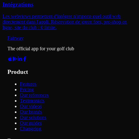
Intégrations
Les webviews permettent d'intégrer n'importe quel outil web
directement dans l'appli. Réservation de green fees, pro-shop en
ligne, site du club : 0 limite.
Fairway
The official app for your golf club
Product
Features
Pricing
Our references
Testimonials
Our videos
Our brands
Our solutions
Our guides
Changelog