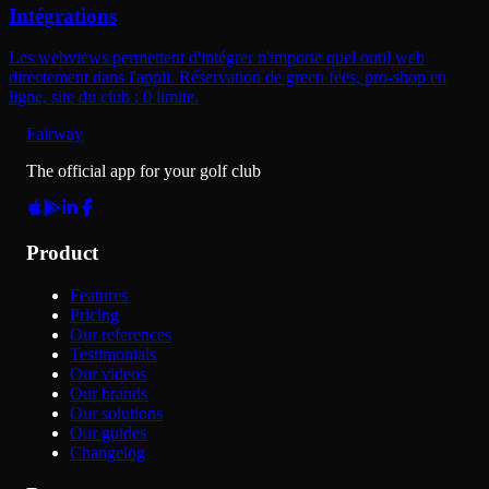
Intégrations
Les webviews permettent d'intégrer n'importe quel outil web
directement dans l'appli. Réservation de green fees, pro-shop en
ligne, site du club : 0 limite.
Fairway
The official app for your golf club
Product
Features
Pricing
Our references
Testimonials
Our videos
Our brands
Our solutions
Our guides
Changelog