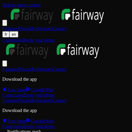
Skip to main content
Features
Pricing
References
Contact
fr
en
Connexion
Book your demo
Features
Pricing
References
Contact
Download the app
App Store
Google Play
Connexion
Book your demo
Features
Pricing
References
Contact
Download the app
App Store
Google Play
Connexion
Book your demo
Notifications push