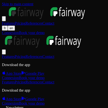
Skip to main content
Features
Pricing
References
Contact
fr
en
Connexion
Book your demo
Features
Pricing
References
Contact
Download the app
App Store
Google Play
Connexion
Book your demo
Features
Pricing
References
Contact
Download the app
App Store
Google Play
Connexion
Book your demo
Newsletters