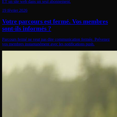
ET un site web dans un seul abonnement.
19 février 2026
Votre parcours est fermé. Vos membres
sont-ils informés ?
Parcours fermé ne veut pas dire communication fermée. Prévenez
vos membres instantanément avec les notifications push.