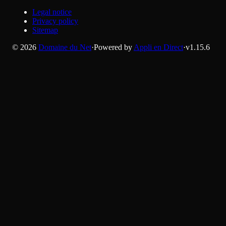
Legal notice
Privacy policy
Sitemap
©
2026
Domaine du Net
·
Powered by
Appli en Direct
·
v
1.15.6