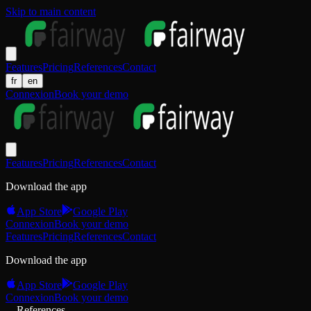
Skip to main content
Features
Pricing
References
Contact
fr
en
Connexion
Book your demo
Features
Pricing
References
Contact
Download the app
App Store
Google Play
Connexion
Book your demo
Features
Pricing
References
Contact
Download the app
App Store
Google Play
Connexion
Book your demo
References