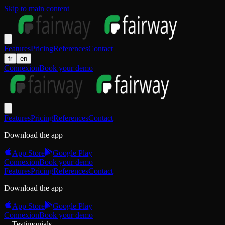
Skip to main content
Features
Pricing
References
Contact
fr
en
Connexion
Book your demo
Features
Pricing
References
Contact
Download the app
App Store
Google Play
Connexion
Book your demo
Features
Pricing
References
Contact
Download the app
App Store
Google Play
Connexion
Book your demo
Testimonials