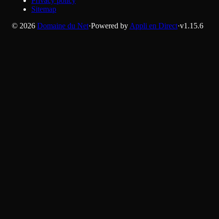
Privacy policy
Sitemap
©
2026
Domaine du Net
·
Powered by
Appli en Direct
·
v
1.15.6