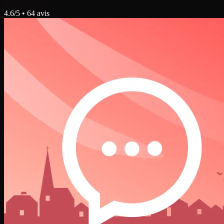
4.6
/5 •
64
avis