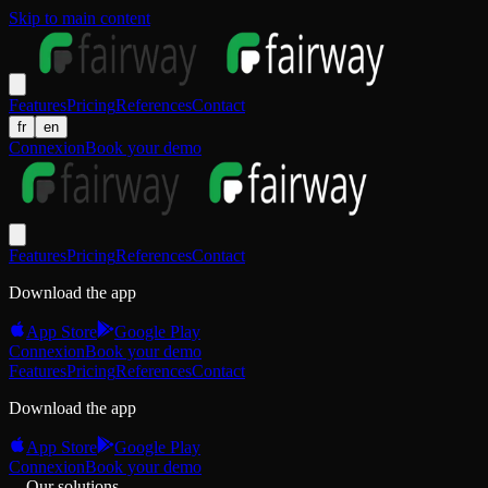
Skip to main content
Features
Pricing
References
Contact
fr
en
Connexion
Book your demo
Features
Pricing
References
Contact
Download the app
App Store
Google Play
Connexion
Book your demo
Features
Pricing
References
Contact
Download the app
App Store
Google Play
Connexion
Book your demo
Our solutions