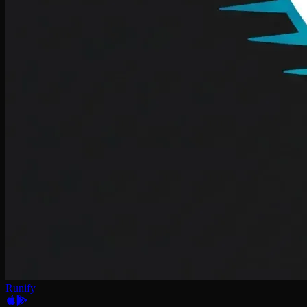
Runify