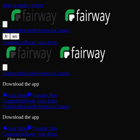
Skip to main content
Features
Pricing
References
Contact
fr
en
Connexion
Book your demo
Features
Pricing
References
Contact
Download the app
App Store
Google Play
Connexion
Book your demo
Features
Pricing
References
Contact
Download the app
App Store
Google Play
Connexion
Book your demo
Our team