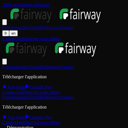
Aller au contenu principal
Fonctionnalités
Tarifs
Références
Contact
fr
en
Connexion
Réservez votre démo
Fonctionnalités
Tarifs
Références
Contact
Télécharger l'application
App Store
Google Play
Connexion
Réservez votre démo
Fonctionnalités
Tarifs
Références
Contact
Télécharger l'application
App Store
Google Play
Connexion
Réservez votre démo
Démonstration