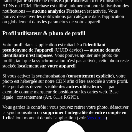
transite par le service de relais
Expo Push
avant d'être transmis à
APNs ou FCM. Firebase est utilisé uniquement pour la livraison des
notifications —
aucune analytics Firebase
n'est activée. Vous
pouvez désactiver les notifications par catégorie dans l'application
ou globalement dans les paramètres de votre appareil.
Profil utilisateur & photo de profil
Votre profil dans l'application est rattaché à l'
identifiant
pseudonyme de l'appareil
(UUID device) —
aucune donnée
identifiante n'est imposée
. Vous pouvez ajouter une photo de
profil ; tant que la synchronisation n'est pas activée, cette photo reste
stockée
localement sur votre appareil
.
Si vous activez la synchronisation (
consentement explicite
), votre
photo est hébergée sur notre CDN afin d'être associée à votre profil.
Elle peut alors devenir
visible des autres utilisateurs
— par
exemple comme marqueur de position sur les cartes web.
Base
légale
: consentement (Art. 6.1.a RGPD).
Vous gardez le contrôle
: vous pouvez retirer votre photo, désactiver
la synchronisation ou
supprimer l'intégralité de votre compte en
1 clic
à tout moment depuis l'application (voir
Vos droits
).