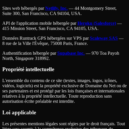
Sites web hébergés par
Netlify, Inc.
— 44 Montgomery Street,
Suite 300, San Francisco, CA 94104, USA.
API de l'application mobile hébergée par
Heroku (Salesforce)
—
415 Mission Street, San Francisco, CA 94105, USA.
Données Runtrack GPS hébergées sur VPS par
Scaleway SAS
—
8 rue de la Ville l'Évêque, 75008 Paris, France.
Authentification hébergée par
Supabase Inc.
— 970 Toa Payoh
North, Singapore 318992.
Propriété intellectuelle
L'ensemble du contenu de ce site (textes, images, logos, icônes,
vidéos, logiciels) est la propriété exclusive de Domaine du Net ou de
ses partenaires et est protégé par les lois françaises et internationales
relatives à la propriété intellectuelle. Toute reproduction sans
autorisation écrite préalable est interdite.
Loi applicable
Les présentes mentions légales sont régies par le droit français. Tout
litige sera soumis à la compétence exclusive des tribunaux de