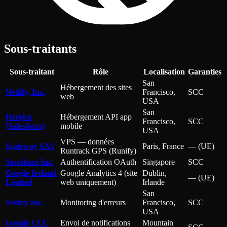
Sous-traitants
Sous-traitant
Rôle
Localisation
Garanties
San
Hébergement des sites
Netlify, Inc.
Francisco,
SCC
web
USA
San
Heroku
Hébergement API app
Francisco,
SCC
(Salesforce)
mobile
USA
VPS — données
Scaleway SAS
Paris, France
— (UE)
Runtrack GPS (Runify)
Supabase Inc.
Authentification OAuth
Singapore
SCC
Google Ireland
Google Analytics 4 (site
Dublin,
— (UE)
Limited
web uniquement)
Irlande
San
Sentry Inc.
Monitoring d'erreurs
Francisco,
SCC
USA
Google LLC
Envoi de notifications
Mountain