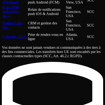
SCC
(Firebase)
push Android (FCM)
View, USA
Expo (650
San
Relais de notifications
Industries,
Francisco,
SCC
push iOS & Android
Inc.)
USA
San
Notion Labs,
CRM et gestion des
Francisco,
SCC
Inc.
contacts
USA
Prise de rendez-vous en
Atlanta,
Calendly, LLC
SCC
ligne
USA
Vos données ne sont jamais vendues ni communiquées à des tiers à
des fins commerciales. Les transferts hors UE sont encadrés par les
clauses contractuelles types (SCC, Art. 46.2.c RGPD).