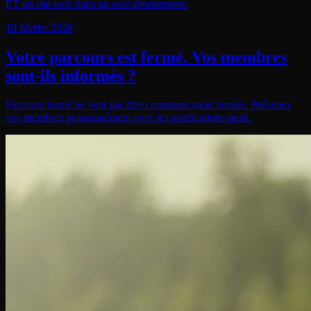
ET un site web dans un seul abonnement.
19 février 2026
Votre parcours est fermé. Vos membres
sont-ils informés ?
Parcours fermé ne veut pas dire communication fermée. Prévenez
vos membres instantanément avec les notifications push.